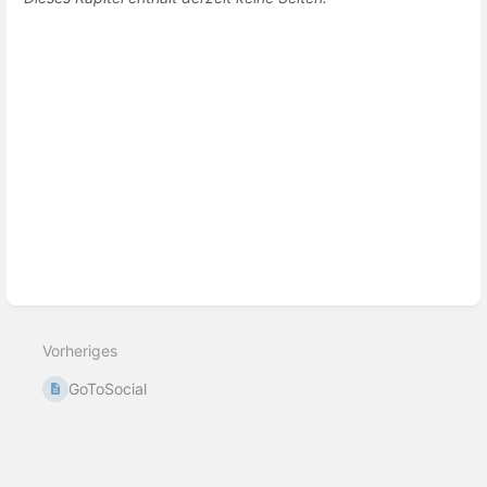
Vorheriges
GoToSocial