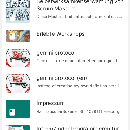
Selbstwirksamkeitserwartung von
Scrum Mastern
Diese Masterarbeit untersucht den Einfluss von organisationaler Unterstützung und Teamidentifikation auf die berufliche Selbstwirksamkeitserwartung von Scrum Mastern in agilen Teams. Ziel der Arbeit ist es, zu verstehen, wie diese beiden Faktoren das Selbstvertrauen und die berufliche Wirksamkeit von Scrum Mastern beeinflussen und welche Auswirkungen dies auf ihre Arbeitszufriedenheit und Bleibeabsicht hat. Die Arbeit liefert wertvolle Erkenntnisse zur Optimierung der Arbeitsbedingungen und der Motivation von Scrum Mastern, um ihre berufliche Selbstwirksamkeit zu fördern und die Bindung an das Unternehmen zu stärken. Auf Basis der Ergebnisse werden konkrete Handlungsempfehlungen zur Unterstützung und Weiterentwicklung von Scrum Mastern abgeleitet.
Erlebte Workshops
gemini protocol
Gemini ist eine neue Internettechnologie, die eine elektronische Bibliothek mit miteinander verbundenen Textdokumenten unterstützt. Das ist keine neue Idee, aber sie ist auch nicht altmodisch. Sie ist zeitlos und verdient Werkzeuge, die sie als erstklassiges Konzept behandeln, und nicht als rudimentären Eckfall. Bei Gemini geht es nicht um Innovation oder Störung, sondern darum, denjenigen eine Atempause zu verschaffen, die das Gefühl haben, dass das Internet schon genug gestört wurde. Wir sind nicht darauf aus, die Welt zu verändern oder andere Technologien zu zerstören. Wir sind darauf aus, einen leichtgewichtigen Online-Raum zu schaffen, in dem Dokumente einfach nur Dokumente sind, im Interesse der Privatsphäre, der Aufmerksamkeit und der Bandbreite eines jeden Lesers. vgl. https://geminiprotocol.net/
gemini protocol (en)
Instead of creating my own definition here is the "official one" : Gemini in 100 words Gemini is a new internet technology supporting an electronic library of interconnected text documents. That's not a new idea, but it's not old fashioned either. It's timeless, and deserves tools which treat it as a first class concept, not a vestigial corner case. Gemini isn't about innovation or disruption, it's about providing some respite for those who feel the internet has been disrupted enough already. We're not out to change the world or destroy other technologies. We are out to build a lightweight online space where documents are just documents, in the interests of every reader's privacy, attention and bandwidth. https://geminiprotocol.net/
Impressum
Ralf TauscherBozener Str. 1079111 Freiburg
Inform7 oder Programmieren für