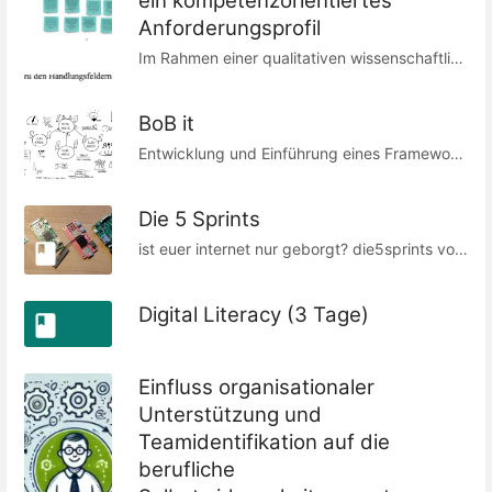
ein kompetenzorientiertes
Anforderungsprofil
Im Rahmen einer qualitativen wissenschaftlichen Fallstudie wurde systematisch der Frage nachgegangen, welche Kompetenzen (kognitiven Fertigkeiten und Wissen) die Rolle des/r Scrum Master:in benötigt, um erfolgreich ihrer/seiner Verantwortung in der Team- und Organisationsentwicklung nachgehen zu können. Das Ergebnis ist ein Vorschlag für ein umfassendes, kompetenzorientiertes Anforderungsprofil für Scrum Master:innen auf wissenschaftlicher Basis. Aufbauend darauf kann zum Beispiel die eigene Kompetenzentwicklung als Scrum Master:in selbstbestimmt vorangetrieben werden.
BoB it
Entwicklung und Einführung eines Frameworks aus Scrum und Soziokratie 3.0zur Erreichung einer agileren Organisation Masterthesis vonBeata Bossler
Die 5 Sprints
ist euer internet nur geborgt? die5sprints von zum ersten mal was mit elektronik bis zum eigenen stueck sozialem netzwerk. -- eine private bastelinitiative geboren auf dem #scrumday 2024 ;) vollstaendige Ankuendigung im Fediverse
Digital Literacy (3 Tage)
Einfluss organisationaler
Unterstützung und
Teamidentifikation auf die
berufliche